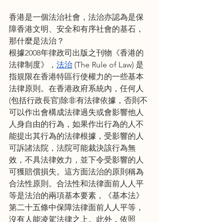
香港是一個法治社會，法治亦認為是保
障香港文明、安全和有序社會的基石，
那什麼是法治？
根據2008年律政司出版之刊物《香港的
法律制度》，
法治
 (The Rule of Law) 是
指規限在香港特區行使權力的一些基本
法律原則。在香港政府系統內，任何人
(包括行政長官)除非有法律依據，否則不
可以作出會構成法律過失或會影響他人
人身自由的行為，如果作出行為的人不
能提出其行為的法律根據，受影響的人
可訴諸法院，法院可能裁決該行為無
效，不具法律效力，並下令受影響的人
可獲賠償損失。這方面法治的原則稱為
合法性原則。合法性和法律面前人人平
等是法治的兩項基本要素，《基本法》
第二十五條中保障法律面前人人平等，
沒有人能凌駕法律之上。此外，依照