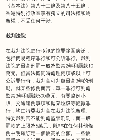
《基本法》第八十二條及第八十五條，
香港特別行政區享有獨立的司法權和終
審權，不受任何干涉。
裁判法院
在裁判法院進行聆訊的控罪範圍廣泛，
包括簡易程序罪行和可公訴罪行。裁判
法院的最高刑罰一般為監禁2年和罰款10
萬元。但當法庭同時處理兩項或以上可
公訴罪行時，裁判官可判處最高3年的刑
期。就某些條例而言，單一罪行可判處
監禁3年和罰款500萬元。有關違例小
販、交通違例事項和拋棄垃圾等輕微罪
行，均由特委裁判官在裁判法院審理。
特委裁判官不能判處監禁刑罰，而一般
罰款的上限為5萬元，除非在任何其他條
例中明確訂定一個較高的金額。一些較