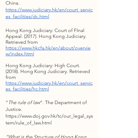
China. 
https://www.judiciary.hk/en/court_servic
es_facilities/dc.html
Hong Kong Judiciary: Court of FInal 
Appeal. (2017). Hong Kong Judiciary. 
Retrieved from 
https://www.hkcfa.hk/en/about/overvie
w/index.html
Hong Kong Judiciary: High Court. 
(2018). Hong Kong Judiciary. Retrieved 
from 
https://www.judiciary.hk/en/court_servic
es_facilities/hc.html
“
The rule of law
”. The Department of 
Justice. 
https://www.doj.gov.hk/tc/our_legal_sys
tem/rule_of_law.html
“What is the Structure of Hong Kong 