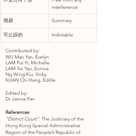
interference
簡易
Summary
可公訴的
Indictable
Contributed by:
WU Man Yan, Evelyn
LAM Pui Yi, Michelle
LAM Tsz Yau, Eunice
Ng Wing Kiu, Vicky
KUAN Chi Hang, Eddie
Edited by:
Dr Janice Pan
References
“District Court”. 
The Judiciary of the 
Hong Kong Special Administrative 
Region of the People’s Republic of 