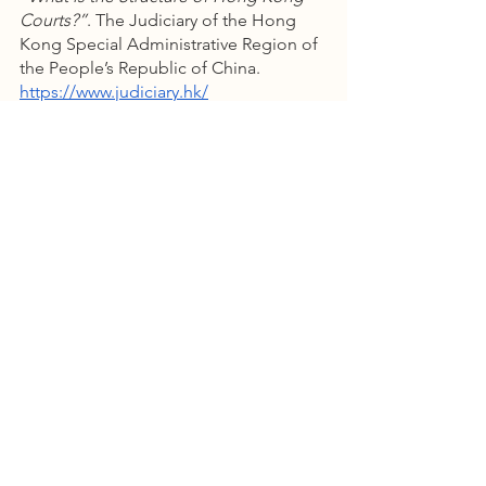
Courts?”
. The Judiciary of the Hong 
Kong Special Administrative Region of 
the People’s Republic of China. 
https://www.judiciary.hk/
en/about_us/guide.html#1
香港司法機構：高等法院。(2018)。香港
司法機構。取自
https://www.judiciary.hk/en/court_servic
es_facilities/hc.html
1. 香港的法律制度：法治。(2020)。律政
司。取自
https://www.doj.gov.hk/tc/our_legal_sys
tem/rule_of_law.html
2. 
香港司法機構：高等法院。(2018)。香
港司法機構。取自
https://www.judiciary.hk/en/court_servic